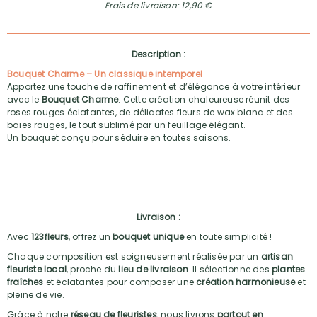
Frais de livraison: 12,90 €
Description :
Bouquet Charme – Un classique intemporel
Apportez une touche de raffinement et d’élégance à votre intérieur
avec le
Bouquet Charme
. Cette création chaleureuse réunit des
roses rouges éclatantes, de délicates fleurs de wax blanc et des
baies rouges, le tout sublimé par un feuillage élégant.
Un bouquet conçu pour séduire en toutes saisons.
Livraison :
Avec
123fleurs
, offrez un
bouquet unique
en toute simplicité !
Chaque composition est soigneusement réalisée par un
artisan
fleuriste local
, proche du
lieu de livraison
. Il sélectionne des
plantes
fraîches
et éclatantes pour composer une
création harmonieuse
et
pleine de vie.
Grâce à notre
réseau de fleuristes
, nous livrons
partout en