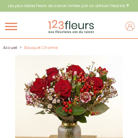
Les plus belles fleurs de saison livrées par un artisan fleuriste 💐
Menu
Accueil
>
Bouquet Charme