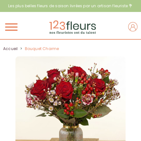
Les plus belles fleurs de saison livrées par un artisan fleuriste 💐
Menu
Accueil
>
Bouquet Charme