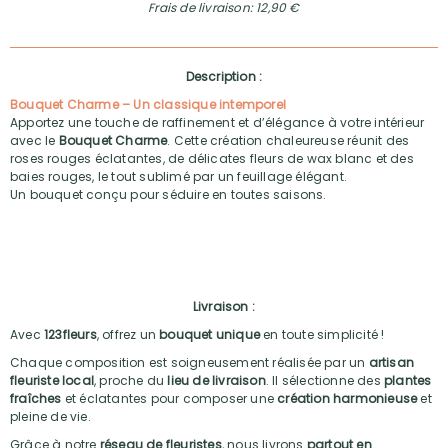
Frais de livraison: 12,90 €
Description :
Bouquet Charme – Un classique intemporel
Apportez une touche de raffinement et d’élégance à votre intérieur
avec le
Bouquet Charme
. Cette création chaleureuse réunit des
roses rouges éclatantes, de délicates fleurs de wax blanc et des
baies rouges, le tout sublimé par un feuillage élégant.
Un bouquet conçu pour séduire en toutes saisons.
Livraison :
Avec
123fleurs
, offrez un
bouquet unique
en toute simplicité !
Chaque composition est soigneusement réalisée par un
artisan
fleuriste local
, proche du
lieu de livraison
. Il sélectionne des
plantes
fraîches
et éclatantes pour composer une
création harmonieuse
et
pleine de vie.
Grâce à notre
réseau de fleuristes
, nous livrons
partout en