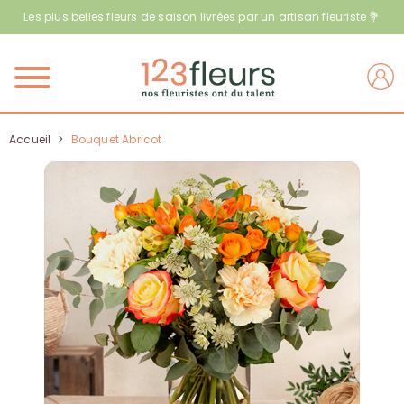
Les plus belles fleurs de saison livrées par un artisan fleuriste 💐
Menu
Accueil
>
Bouquet Abricot