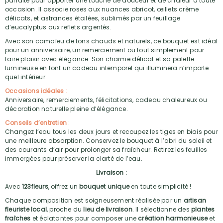
parfaite pour apporter une touche de douceur et de chaleur à toute
occasion. Il associe roses aux nuances abricot, œillets crème
délicats, et astrances étoilées, sublimés par un feuillage
d’eucalyptus aux reflets argentés.
Avec son camaïeu de tons chauds et naturels, ce bouquet est idéal
pour un anniversaire, un remerciement ou tout simplement pour
faire plaisir avec élégance. Son charme délicat et sa palette
lumineuse en font un cadeau intemporel qui illuminera n’importe
quel intérieur.
Occasions idéales
:
Anniversaire, remerciements, félicitations, cadeau chaleureux ou
décoration naturelle pleine d’élégance.
Conseils d’entretien
:
Changez l’eau tous les deux jours et recoupez les tiges en biais pour
une meilleure absorption. Conservez le bouquet à l’abri du soleil et
des courants d’air pour prolonger sa fraîcheur. Retirez les feuilles
immergées pour préserver la clarté de l’eau.
Livraison :
Avec
123fleurs
, offrez un
bouquet unique
en toute simplicité !
Chaque composition est soigneusement réalisée par un
artisan
fleuriste local
, proche du
lieu de livraison
. Il sélectionne des
plantes
fraîches
et éclatantes pour composer une
création harmonieuse
et