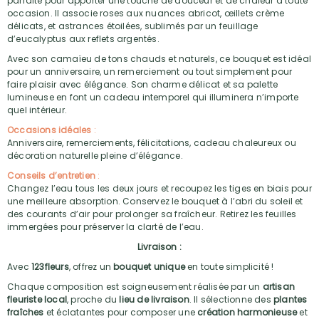
parfaite pour apporter une touche de douceur et de chaleur à toute
occasion. Il associe roses aux nuances abricot, œillets crème
délicats, et astrances étoilées, sublimés par un feuillage
d’eucalyptus aux reflets argentés.
Avec son camaïeu de tons chauds et naturels, ce bouquet est idéal
pour un anniversaire, un remerciement ou tout simplement pour
faire plaisir avec élégance. Son charme délicat et sa palette
lumineuse en font un cadeau intemporel qui illuminera n’importe
quel intérieur.
Occasions idéales
:
Anniversaire, remerciements, félicitations, cadeau chaleureux ou
décoration naturelle pleine d’élégance.
Conseils d’entretien
:
Changez l’eau tous les deux jours et recoupez les tiges en biais pour
une meilleure absorption. Conservez le bouquet à l’abri du soleil et
des courants d’air pour prolonger sa fraîcheur. Retirez les feuilles
immergées pour préserver la clarté de l’eau.
Livraison :
Avec
123fleurs
, offrez un
bouquet unique
en toute simplicité !
Chaque composition est soigneusement réalisée par un
artisan
fleuriste local
, proche du
lieu de livraison
. Il sélectionne des
plantes
fraîches
et éclatantes pour composer une
création harmonieuse
et