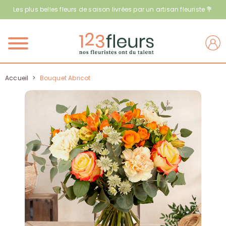
Les plus belles fleurs de saison livrées par un artisan fleuriste 💐
Menu
Accueil
>
Bouquet Abricot