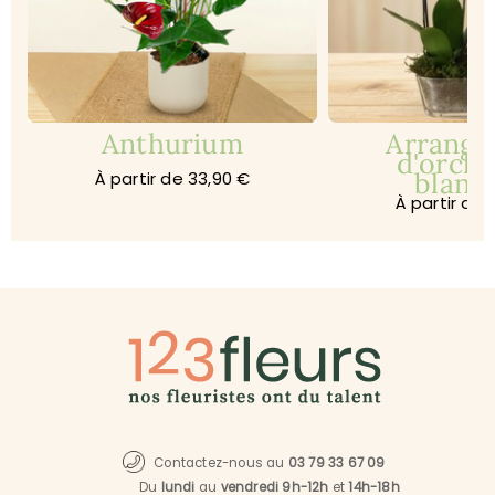
Anthurium
Arrang
d'orchi
blanc
À partir de 33,90 €
À partir de 
Contactez-nous au
03 79 33 67 09
Du
lundi
au
vendredi 9h-12h
et
14h-18h