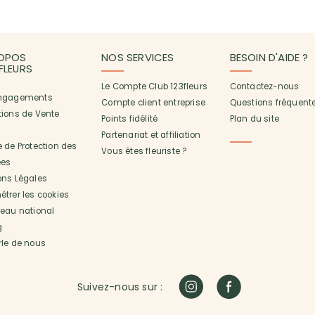
OPOS
NOS SERVICES
BESOIN D'AIDE ?
3FLEURS
Le Compte Club 123fleurs
Contactez-nous
ngagements
Compte client entreprise
Questions fréquent
tions de Vente
Points fidélité
Plan du site
Partenariat et affiliation
 de Protection des
Vous êtes fleuriste ?
es
ons Légales
trer les cookies
seau national
g
rle de nous
Suivez-nous sur :