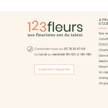
A PR
D'12
Nos e
Condi
(CGV)
Contactez-nous au
03 79 33 67 09
Charte
Du
lundi
au
vendredi 9h-12h
et
14h-18h
Donné
Menti
Paramé
Questions Fréquentes
Un ré
Le blo
On pa