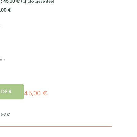
 : 45,00 €
(photo présentée)
5,00 €
:
mbe
DER
45,00 €
2,90 €