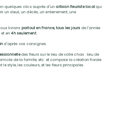
n quelques clics auprès d'un
artisan fleuriste local
qui
ir un deuil, un décès, un enterrement, une
nous livrons
partout en France, tous les jours
de l'année
 et en
4h seulement
.
oin
d'après vos consignes.
fessionnelle
des fleurs sur le lieu de votre choix : lieu de
micile de la famille, etc. et compose la création florale
e style, les couleurs, et les fleurs principales.