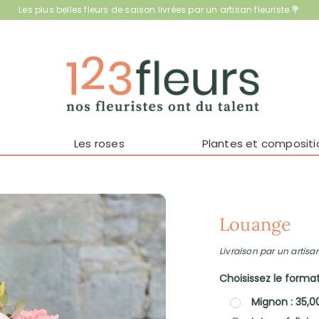
Les plus belles fleurs de saison livrées par un artisan fleuriste 💐
Les roses
Plantes et compositi
Louange
Livraison par un artisan
Choisissez le format 
Mignon : 35,0