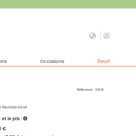
ons
Occasions
Deuil
Référence : 51941
 fleuriste local
et le prix :
0 €