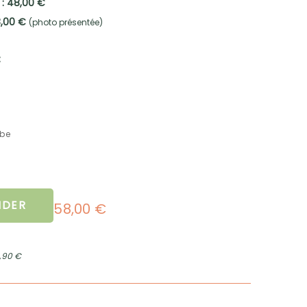
 : 48,00 €
8,00 €
(photo présentée)
:
mbe
DER
58,00 €
2,90 €