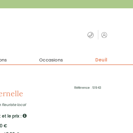
ons
Occasions
Deuil
Référence : 51943
ernelle
 fleuriste local
et le prix :
00 €