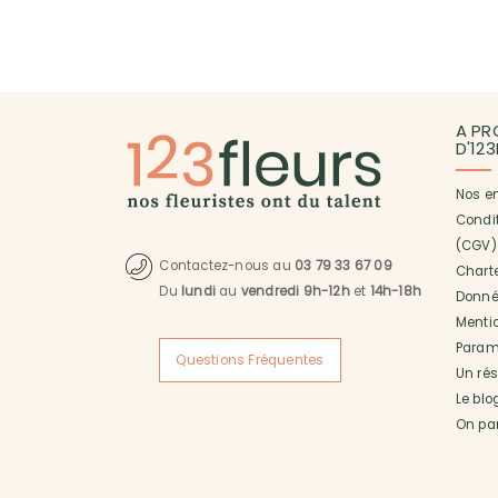
A PR
D'12
Nos e
Condi
(CGV)
Contactez-nous au
03 79 33 67 09
Charte
Du
lundi
au
vendredi 9h-12h
et
14h-18h
Donné
Menti
Paramé
Questions Fréquentes
Un ré
Le blo
On pa