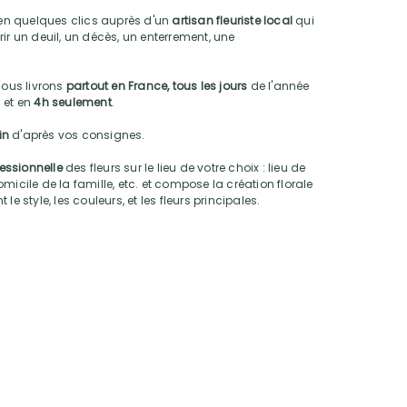
n quelques clics auprès d'un
artisan fleuriste local
qui
ir un deuil, un décès, un enterrement, une
nous livrons
partout en France, tous les jours
de l'année
 et en
4h seulement
.
oin
d'après vos consignes.
fessionnelle
des fleurs sur le lieu de votre choix : lieu de
micile de la famille, etc. et compose la création florale
e style, les couleurs, et les fleurs principales.