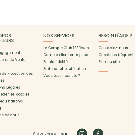
OPOS
NOS SERVICES
BESOIN D'AIDE ?
3FLEURS
Le Compte Club 123fleurs
Contactez-nous
ngagements
Compte client entreprise
Questions fréquent
tions de Vente
Points fidélité
Plan du site
Partenariat et affiliation
 de Protection des
Vous êtes fleuriste ?
es
ons Légales
trer les cookies
seau national
g
rle de nous
Suivez-nous sur :