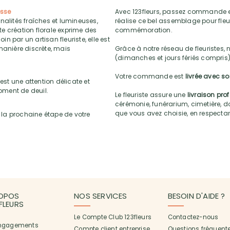
esse
Avec 123fleurs, passez commande e
nalités fraîches et lumineuses,
réalise ce bel assemblage pour fleur
tte création florale exprime des
commémoration.
 par un artisan fleuriste, elle est
anière discrète, mais
Grâce à notre réseau de fleuristes, 
(dimanches et jours fériés compris)
Votre commande est
livrée avec s
st une attention délicate et
oment de deuil.
Le fleuriste assure une
livraison pro
cérémonie, funérarium, cimetière, do
que vous avez choisie, en respectant l
la prochaine étape de votre
OPOS
NOS SERVICES
BESOIN D'AIDE ?
3FLEURS
Le Compte Club 123fleurs
Contactez-nous
ngagements
Compte client entreprise
Questions fréquent