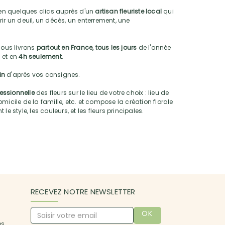
n quelques clics auprès d'un
artisan fleuriste local
qui
ir un deuil, un décès, un enterrement, une
nous livrons
partout en France, tous les jours
de l'année
 et en
4h seulement
.
oin
d'après vos consignes.
fessionnelle
des fleurs sur le lieu de votre choix : lieu de
micile de la famille, etc. et compose la création florale
e style, les couleurs, et les fleurs principales.
RECEVEZ NOTRE NEWSLETTER
OK
es