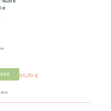
 : 65,00 €
00 €
:
mbe
DER
55,00 €
2,90 €