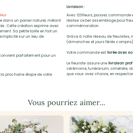
Livraison :
leur
Avec 123fleurs, passez commande e
ée dans un panier naturel, mêlant
réalise ce bel assemblage pour fleur
és. Cette création exprime avec
commémoration.
ment. Sa petite taille en fait un
implicité sur un lieu de
Grâce à notre réseau de fleuristes, 
(dimanches et jours fériés compris)
Votre commande est
livrée avec s
convient parfaitement pour un
Le fleuriste assure une
livraison pro
cérémonie, funérarium, cimetière, do
que vous avez choisie, en respectant l
la prochaine étape de votre
Vous pourriez aimer...