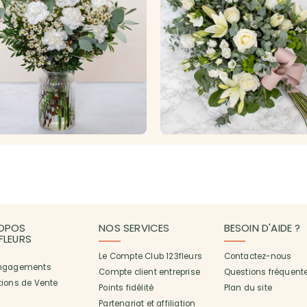
OPOS
NOS SERVICES
BESOIN D'AIDE ?
3FLEURS
Le Compte Club 123fleurs
Contactez-nous
ngagements
Compte client entreprise
Questions fréquent
tions de Vente
Points fidélité
Plan du site
Partenariat et affiliation