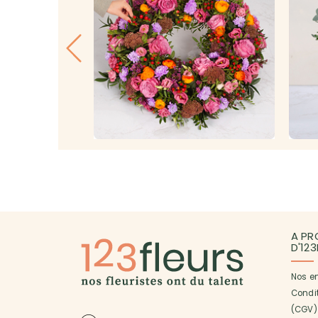
A PR
D'12
Nos e
Condi
(CGV)