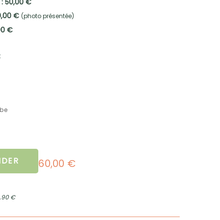
 : 50,00 €
0,00 €
(photo présentée)
00 €
:
mbe
DER
60,00 €
2,90 €