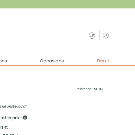
ons
Occasions
Deuil
Référence : 51793
 fleuriste local
et le prix :
00 €