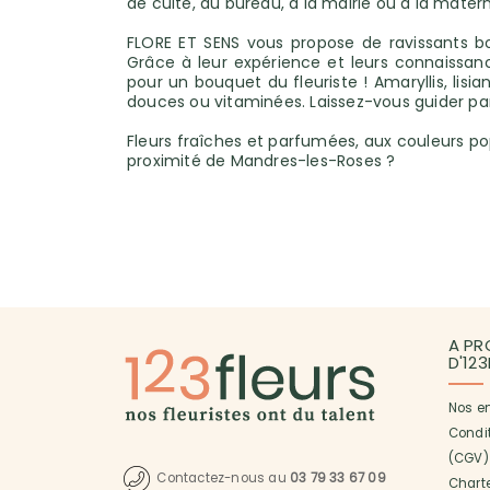
de culte, au bureau, à la mairie ou à la matern
FLORE ET SENS vous propose de ravissants b
Grâce à leur expérience et leurs connaissan
pour un bouquet du fleuriste ! Amaryllis, lisia
douces ou vitaminées. Laissez-vous guider par l
Fleurs fraîches et parfumées, aux couleurs pop
proximité de Mandres-les-Roses ?
A PR
D'12
Nos e
Condi
(CGV)
Contactez-nous au
03 79 33 67 09
Charte