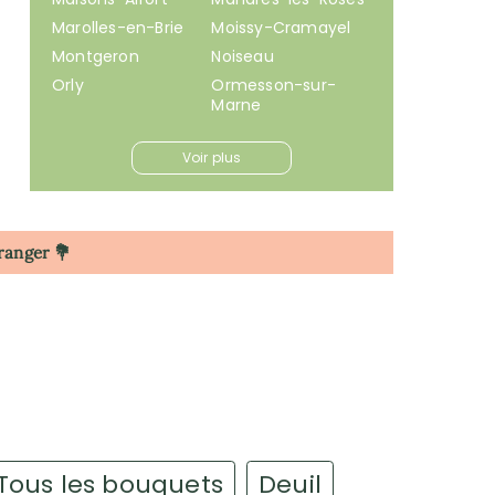
Marolles-en-Brie
Moissy-Cramayel
Montgeron
Noiseau
Orly
Ormesson-sur-
Marne
Voir plus
tranger 💐
Tous les bouquets
Deuil