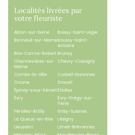
Localités livrées par
votre fleuriste
Ablon-sur-Seine
Boissy-Saint-Léger
Bonneuil-sur-Marne
Boussy-Saint-
Antoine
Brie-Comte-Robert
Brunoy
Chennevières-sur-
Chevry-Cossigny
Marne
Combs-la-Ville
Corbeil-Essonnes
Crosne
Draveil
Épinay-sous-Sénart
Étiolles
Évry
Évry-Grégy-sur-
Yerre
Férolles-Attilly
Grisy-Suisnes
La Queue-en-Brie
Lésigny
Lieusaint
Limeil-Brévannes
Maisons-Alfort
Mandres-les-Roses