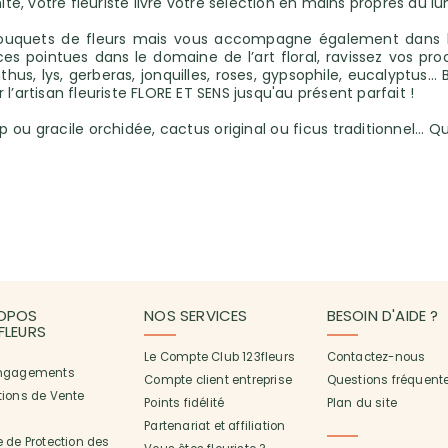
ité, votre fleuriste livre votre sélection en mains propres du 
ouquets de fleurs mais vous accompagne également dans la
ces pointues dans le domaine de l’art floral, ravissez vos p
nthus, lys, gerberas, jonquilles, roses, gypsophile, eucalyptus
’artisan fleuriste FLORE ET SENS jusqu'au présent parfait !
 ou gracile orchidée, cactus original ou ficus traditionnel… Qu
OPOS
NOS SERVICES
BESOIN D'AIDE ?
3FLEURS
Le Compte Club 123fleurs
Contactez-nous
ngagements
Compte client entreprise
Questions fréquent
tions de Vente
Points fidélité
Plan du site
Partenariat et affiliation
 de Protection des