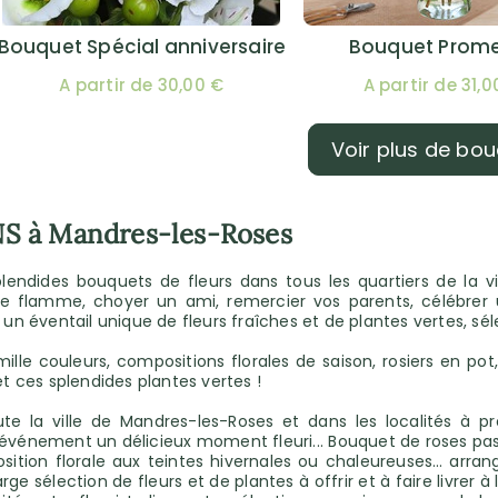
Bouquet Spécial anniversaire
Bouquet Prom
A partir de 30,00 €
A partir de 31,0
Voir plus de bo
NS à Mandres-les-Roses
endides bouquets de fleurs dans tous les quartiers de la vil
tre flamme, choyer un ami, remercier vos parents, célébr
 un éventail unique de fleurs fraîches et de plantes vertes, s
 mille couleurs, compositions florales de saison, rosiers en po
 ces splendides plantes vertes !
ute la ville de Mandres-les-Roses et dans les localités à p
e événement un délicieux moment fleuri... Bouquet de roses pa
osition florale aux teintes hivernales ou chaleureuses… ar
ge sélection de fleurs et de plantes à offrir et à faire livrer à 