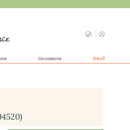
nce
ons
Occasions
Deuil
94520)