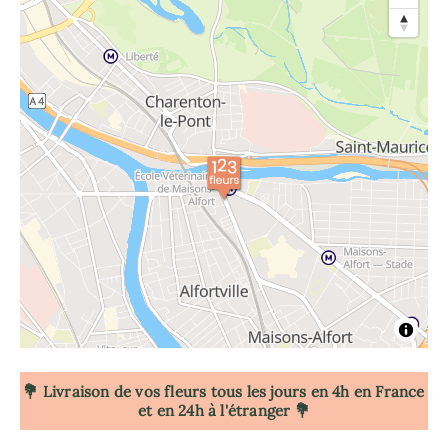
💐 Livraison de vos fleurs tous les jours en 4h
en France
et en 24h à l'étranger 💐