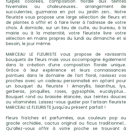
tulipes colorées, composition florale aux teintes
hivernales ou chaleureuses… arrangement de
succulentes, guzmania en pot ou jardin zen… Notre
fleuriste vous propose une large sélection de fleurs et
de plantes à offrir et à faire livrer à l’adresse de votre
choix. À domicile, sur un lieu de culte, au bureau, à la
mairie ou à la maternité, votre fleuriste livre votre
sélection en mains propres du lundi au dimanche et si
besoin, le jour même.
MARCEAU LE FLEURISTE vous propose de ravissants
bouquets de fleurs mais vous accompagne également
dans la création d’une composition florale unique.
Grâce à leur expérience et leurs connaissances
pointues dans le domaine de l’art floral, ravissez vos
proches avec un cadeau personnalisé en optant pour
un bouquet du fleuriste ! Amaryllis, lisianthus, lys,
gerberas, jonquilles, roses, gypsophile, eucalyptus...
Bouquet rond ou brassée élancée, aux teintes douces
ou vitaminées. Laissez-vous guider par l’artisan fleuriste
MARCEAU LE FLEURISTE jusqu'au présent parfait !
Fleurs fraîches et parfumées, aux couleurs pop ou
gracile orchidée, cactus original ou ficus traditionnel…
Qu’allez-vous offrir à votre proche se trouvant à