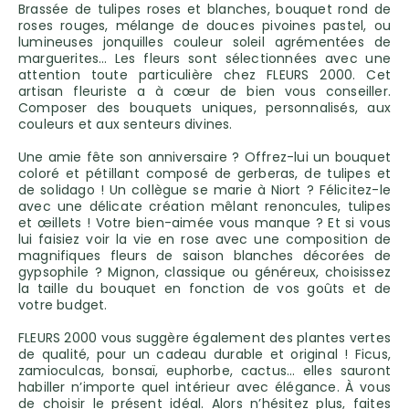
Brassée de tulipes roses et blanches, bouquet rond de
roses rouges, mélange de douces pivoines pastel, ou
lumineuses jonquilles couleur soleil agrémentées de
marguerites… Les fleurs sont sélectionnées avec une
attention toute particulière chez FLEURS 2000. Cet
artisan fleuriste a à cœur de bien vous conseiller.
Composer des bouquets uniques, personnalisés, aux
couleurs et aux senteurs divines.
Une amie fête son anniversaire ? Offrez-lui un bouquet
coloré et pétillant composé de gerberas, de tulipes et
de solidago ! Un collègue se marie à Niort ? Félicitez-le
avec une délicate création mêlant renoncules, tulipes
et œillets ! Votre bien-aimée vous manque ? Et si vous
lui faisiez voir la vie en rose avec une composition de
magnifiques fleurs de saison blanches décorées de
gypsophile ? Mignon, classique ou généreux, choisissez
la taille du bouquet en fonction de vos goûts et de
votre budget.
FLEURS 2000 vous suggère également des plantes vertes
de qualité, pour un cadeau durable et original ! Ficus,
zamioculcas, bonsaï, euphorbe, cactus… elles sauront
habiller n’importe quel intérieur avec élégance. À vous
de choisir le présent idéal. Alors n’hésitez plus, faites