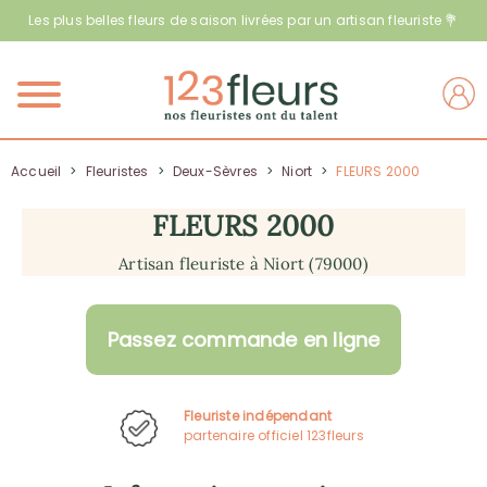
Les plus belles fleurs de saison livrées par un artisan fleuriste 💐
Menu
Accueil
>
Fleuristes
>
Deux-Sèvres
>
Niort
>
FLEURS 2000
FLEURS 2000
Artisan fleuriste à Niort (79000)
Passez commande en ligne
Fleuriste indépendant
partenaire officiel 123fleurs