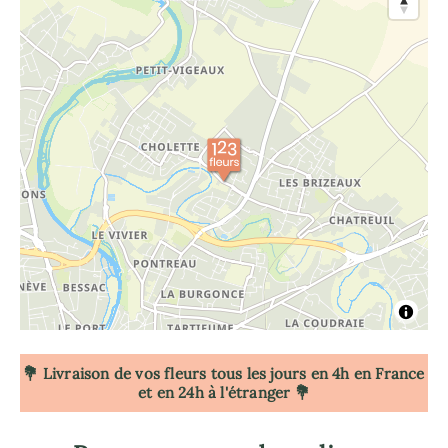
💐 Livraison de vos fleurs tous les jours en 4h
en France
et en 24h à l'étranger 💐