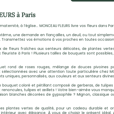
EURS à Paris
n maternité, à l’église… MONCEAU FLEURS livre vos fleurs dans Par
ptême, une demande en fiançailles, un deuil, ou tout simplemen
Transmettez vos émotions à vos proches en toutes occasion
de fleurs fraîches aux senteurs délicates, de plantes vertes
fleuriste à Paris ! Plusieurs tailles de bouquets sont possibles
.
uet rond de roses rouges, mélange de douces pivoines past
 sélectionnées avec une attention toute particulière chez MO
s uniques, personnalisés, aux couleurs et aux senteurs divines
n bouquet coloré et pétillant composé de gerberas, de tulipes e
renoncules, tulipes et œillets ! Votre bien-aimée vous manque ?
ison blanches décorées de gypsophile ? Mignon, classique ou 
plantes vertes de qualité, pour un cadeau durable et origi
intérieur avec élégance. À vous de choisir le présent idéal. Alo