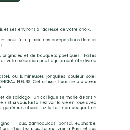
is et ses environs à l’adresse de votre choix.
t pour faire plaisir, nos compositions florales
s.
 originales et de bouquets poétiques… Faites
, et votre sélection peut également être livrée
el, ou lumineuses jonquilles couleur soleil
NCEAU FLEURS. Cet artisan fleuriste a à cœur
.
t de solidago ! Un collègue se marie à Paris ?
 Et si vous lui faisiez voir la vie en rose avec
généreux, choisissez la taille du bouquet en
nal ! Ficus, zamioculcas, bonsaï, euphorbe,
rs n’hésitez plus, faites livrer à Paris et ses