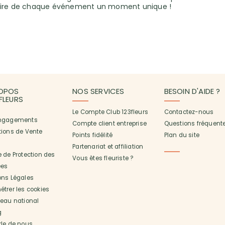
faire de chaque événement un moment unique !
OPOS
NOS SERVICES
BESOIN D'AIDE ?
3FLEURS
Le Compte Club 123fleurs
Contactez-nous
ngagements
Compte client entreprise
Questions fréquent
tions de Vente
Points fidélité
Plan du site
Partenariat et affiliation
 de Protection des
Vous êtes fleuriste ?
es
ons Légales
trer les cookies
seau national
g
rle de nous