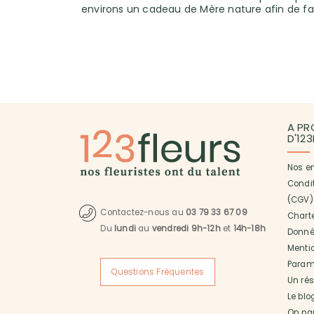
environs un cadeau de Mère nature afin de 
A PR
D'12
Nos e
Condi
(CGV)
Contactez-nous au
03 79 33 67 09
Charte
Du
lundi
au
vendredi 9h-12h
et
14h-18h
Donné
Menti
Paramé
Questions Fréquentes
Un ré
Le blo
On pa