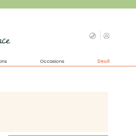
nce
ons
Occasions
Deuil