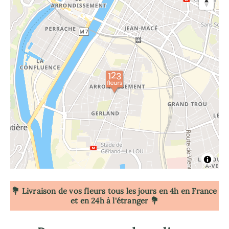
💐 Livraison de vos fleurs tous les jours en 4h
en France
et en 24h à l'étranger 💐