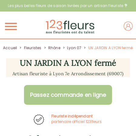
Les plus belles fleurs de saison livrées par un artisan fleuriste 💐
Menu
Accueil
>
Fleuristes
>
Rhône
>
Lyon 07
>
UN JARDIN A LYON fermé
UN JARDIN A LYON fermé
Artisan fleuriste à Lyon 7e Arrondissement (69007)
Passez commande en ligne
Fleuriste indépendant
partenaire officiel 123fleurs