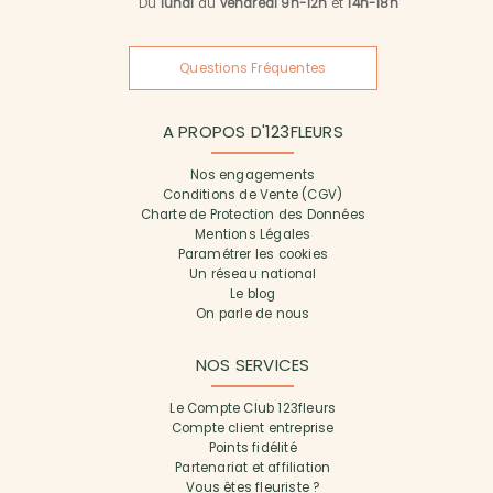
Du
lundi
au
vendredi 9h-12h
et
14h-18h
Questions Fréquentes
A PROPOS D'123FLEURS
Nos engagements
Conditions de Vente (CGV)
Charte de Protection des Données
Mentions Légales
Paramétrer les cookies
Un réseau national
Le blog
On parle de nous
NOS SERVICES
Le Compte Club 123fleurs
Compte client entreprise
Points fidélité
Partenariat et affiliation
Vous êtes fleuriste ?