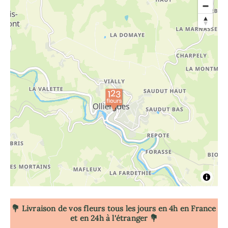
💐 Livraison de vos fleurs tous les jours en 4h
en France
et en 24h à l'étranger 💐