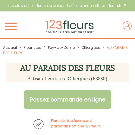
Les plus belles fleurs de saison livrées par un artisan fleuriste 💐
Menu
Accueil
>
Fleuristes
>
Puy-de-Dôme
>
Olliergues
>
AU PARADIS
DES FLEURS
AU PARADIS DES FLEURS
Artisan fleuriste à Olliergues (63880)
Passez commande en ligne
Fleuriste indépendant
partenaire officiel 123fleurs