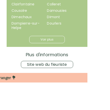
Clairfontaine
Colleret
Cousolre
Damousies
Dimechaux
Dimont
Dompierre-sur-
Dourlers
Helpe
Voir plus
Plus d'informations
Site web du fleuriste
tranger 💐