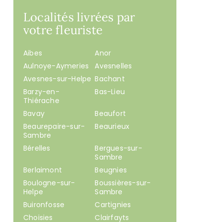
Localités livrées par
votre fleuriste
Aibes
Anor
Aulnoye-Aymeries
Avesnelles
Avesnes-sur-Helpe
Bachant
Barzy-en-
Bas-Lieu
Thiérache
Bavay
Beaufort
Beaurepaire-sur-
Beaurieux
Sambre
Bérelles
Bergues-sur-
Sambre
Berlaimont
Beugnies
Boulogne-sur-
Boussières-sur-
Helpe
Sambre
Buironfosse
Cartignies
Choisies
Clairfayts