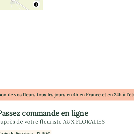
son de vos fleurs tous les jours en 4h
en France
et en 24h à l'é
Passez commande en ligne
auprès de votre fleuriste AUX FLORALIES
Frais de livraison : 12,90€