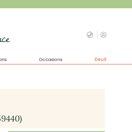
nce
ons
Occasions
Deuil
59440)