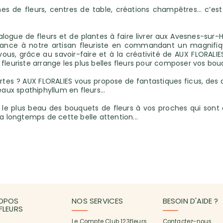
nes de fleurs, centres de table, créations champêtres… c’est
logue de fleurs et de plantes à faire livrer aux Avesnes-sur-H
ance à notre artisan fleuriste en commandant un magnifique
us, grâce au savoir-faire et à la créativité de AUX FLORALIES ! 
leuriste arrange les plus belles fleurs pour composer vos bouq
rtes ? AUX FLORALIES vous propose de fantastiques ficus, des 
aux spathiphyllum en fleurs...
nt le plus beau des bouquets de fleurs à vos proches qui son
a longtemps de cette belle attention...
OPOS
NOS SERVICES
BESOIN D'AIDE ?
3FLEURS
Le Compte Club 123fleurs
Contactez-nous