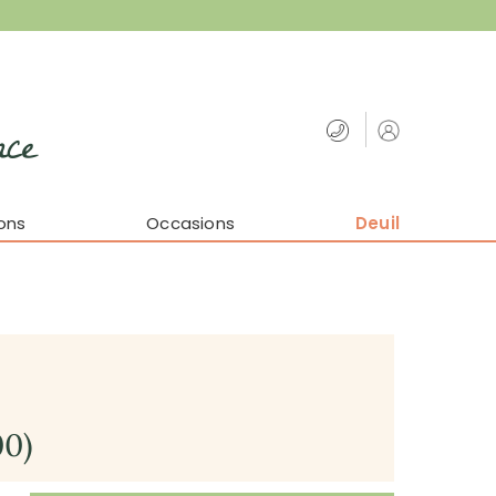
nce
ons
Occasions
Deuil
00)