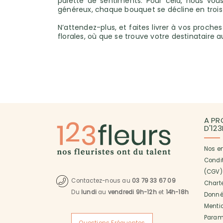
palette de sentiments. Pour cela, nous vous
généreux, chaque bouquet se décline en trois 
N’attendez-plus, et faites livrer à vos proche
florales, où que se trouve votre destinataire
A PR
D'12
Nos e
Condi
(CGV)
Contactez-nous au
03 79 33 67 09
Charte
Du
lundi
au
vendredi 9h-12h
et
14h-18h
Donné
Menti
Paramé