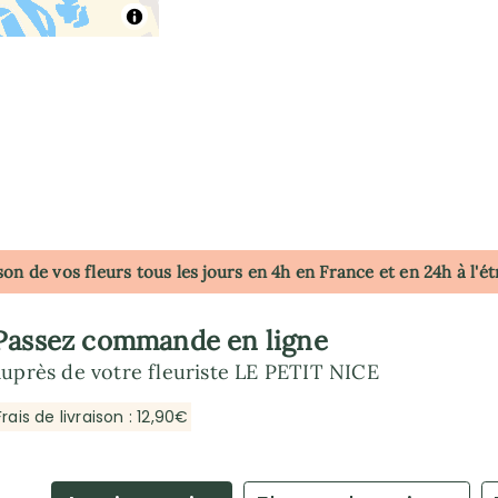
son de vos fleurs tous les jours en 4h
en France
et en 24h à l'é
Passez commande en ligne
auprès de votre fleuriste LE PETIT NICE
Frais de livraison : 12,90€