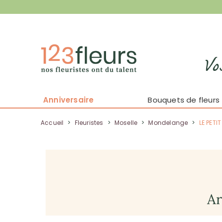
Vo
Anniversaire
Bouquets de fleurs
Accueil
>
Fleuristes
>
Moselle
>
Mondelange
>
LE PETI
Ar