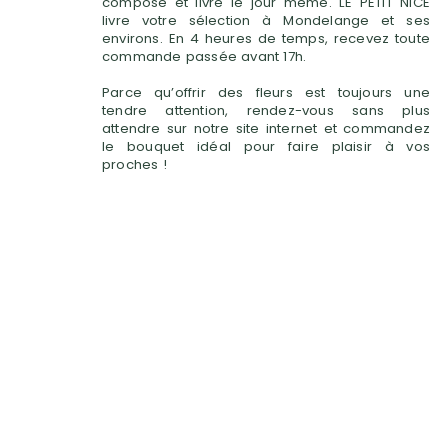
composé et livré le jour même. LE PETIT NICE
livre votre sélection à Mondelange et ses
environs. En 4 heures de temps, recevez toute
commande passée avant 17h.
Parce qu’offrir des fleurs est toujours une
tendre attention, rendez-vous sans plus
attendre sur notre site internet et commandez
le bouquet idéal pour faire plaisir à vos
proches !