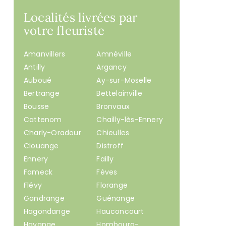
Localités livrées par
votre fleuriste
Amanvillers
Amnéville
Antilly
Argancy
Auboué
Ay-sur-Moselle
Bertrange
Bettelainville
Bousse
Bronvaux
Cattenom
Chailly-lès-Ennery
Charly-Oradour
Chieulles
Clouange
Distroff
Ennery
Failly
Fameck
Fèves
Flévy
Florange
Gandrange
Guénange
Hagondange
Hauconcourt
Hayange
Hombourg-