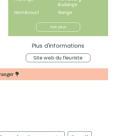
Budange
Homécourt
Illange
Voir plus
Plus d'informations
Site web du fleuriste
tranger 💐