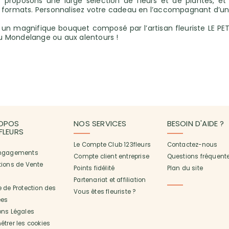
 proposons une large sélection de fleurs et de plantes, et
formats. Personnalisez votre cadeau en l’accompagnant d’un j
s un magnifique bouquet composé par l’artisan fleuriste LE PET
 au Mondelange ou aux alentours !
OPOS
NOS SERVICES
BESOIN D'AIDE ?
3FLEURS
Le Compte Club 123fleurs
Contactez-nous
ngagements
Compte client entreprise
Questions fréquent
tions de Vente
Points fidélité
Plan du site
Partenariat et affiliation
 de Protection des
Vous êtes fleuriste ?
es
ons Légales
trer les cookies