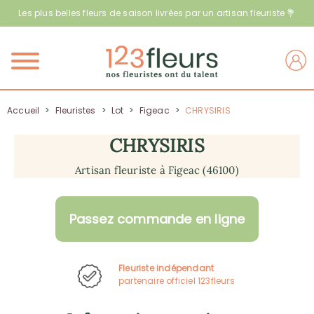
Les plus belles fleurs de saison livrées par un artisan fleuriste 💐
Menu
Accueil
>
Fleuristes
>
Lot
>
Figeac
>
CHRYSIRIS
CHRYSIRIS
Artisan fleuriste à Figeac (46100)
Passez commande en ligne
Fleuriste indépendant
partenaire officiel 123fleurs