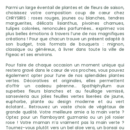
Parmi un large éventail de plantes et de fleurs de saison,
choisissez votre composition coup de cœur chez
CHRYSIRIS : roses rouges, jaunes ou blanches, tendres
marguerites, délicats lisianthus, pivoines charnues,
tulipes colorées, renoncules parfumées… exprimez vos
plus belles émotions à travers l’une de nos magnifiques
créations ! Pour que chacun trouve un présent adapté à
son budget, trois formats de bouquets : mignon,
classique ou généreux, à livrer dans toute la ville de
Figeac et ses environs.
Pour faire de chaque occasion un moment unique qui
restera gravé dans le cœur de vos proches, vous pouvez
également opter pour l’une de nos splendides plantes
vertes. Décoratives et originales, elles permettent
d’offrir un cadeau pérenne… Spathiphyllum aux
superbes fleurs blanches et au feuillage vernissé,
sansevieria aux jolies feuilles vertes liserées de jaune,
euphorbe, plante au design moderne et au vert
éclatant… Retrouvez un vaste choix de végétaux de
grande qualité. Votre meilleure amie a la main verte ?
Optez pour un flamboyant guzmania ou un joli rosier
rose ! Votre maman n’a vraiment pas la main verte ?
Tournez-vous plutôt vers un bel aloe vera, un bonsaï ou