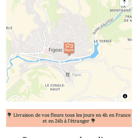
💐 Livraison de vos fleurs tous les jours en 4h
en France
et en 24h à l'étranger 💐