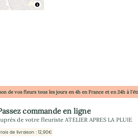
son de vos fleurs tous les jours en 4h
en France
et en 24h à l'é
Passez commande en ligne
auprès de votre fleuriste ATELIER APRES LA PLUIE
Frais de livraison : 12,90€