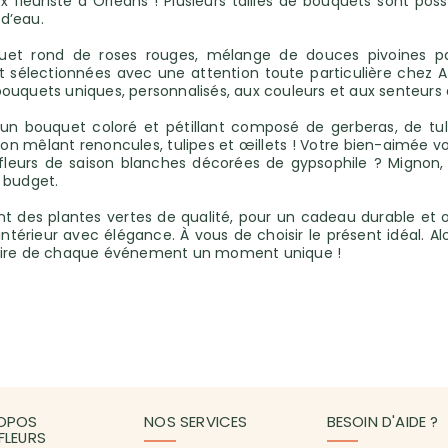
 fleuriste à Orléans ! Plusieurs tailles de bouquets sont pos
 d’eau.
uet rond de roses rouges, mélange de douces pivoines past
sélectionnées avec une attention toute particulière chez ATEL
uquets uniques, personnalisés, aux couleurs et aux senteurs d
 un bouquet coloré et pétillant composé de gerberas, de tul
on mêlant renoncules, tulipes et œillets ! Votre bien-aimée vou
eurs de saison blanches décorées de gypsophile ? Mignon, cl
 budget.
 des plantes vertes de qualité, pour un cadeau durable et or
ntérieur avec élégance. À vous de choisir le présent idéal. Alor
faire de chaque événement un moment unique !
OPOS
NOS SERVICES
BESOIN D'AIDE ?
3FLEURS