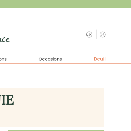
nce
ons
Occasions
Deuil
IE
)