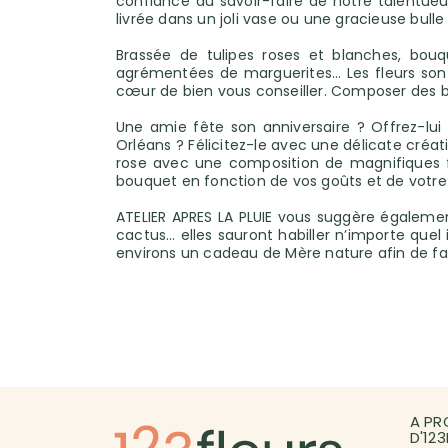
confiance au savoir-faire de notre talentueux
livrée dans un joli vase ou une gracieuse bulle
Brassée de tulipes roses et blanches, bouq
agrémentées de marguerites… Les fleurs sont 
cœur de bien vous conseiller. Composer des bo
Une amie fête son anniversaire ? Offrez-lui
Orléans ? Félicitez-le avec une délicate créati
rose avec une composition de magnifiques fl
bouquet en fonction de vos goûts et de votre
ATELIER APRES LA PLUIE vous suggère également
cactus… elles sauront habiller n’importe quel i
environs un cadeau de Mère nature afin de 
A PR
D'12