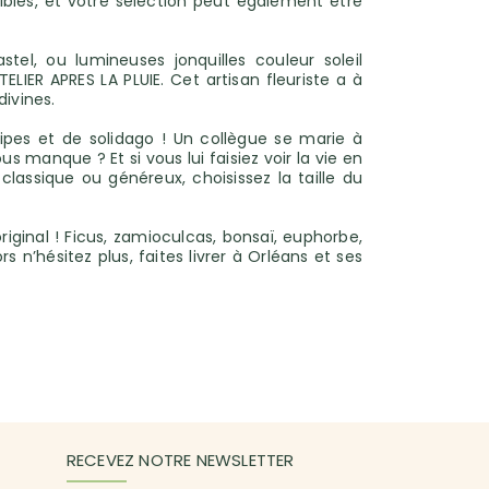
sibles, et votre sélection peut également être
el, ou lumineuses jonquilles couleur soleil
IER APRES LA PLUIE. Cet artisan fleuriste a à
ivines.
ipes et de solidago ! Un collègue se marie à
s manque ? Et si vous lui faisiez voir la vie en
assique ou généreux, choisissez la taille du
iginal ! Ficus, zamioculcas, bonsaï, euphorbe,
s n’hésitez plus, faites livrer à Orléans et ses
RECEVEZ NOTRE NEWSLETTER