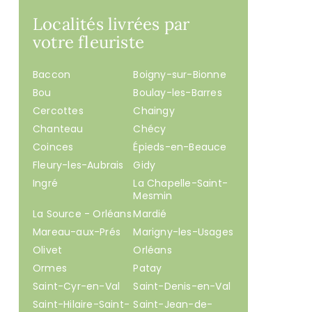
Localités livrées par
votre fleuriste
Baccon
Boigny-sur-Bionne
Bou
Boulay-les-Barres
Cercottes
Chaingy
Chanteau
Chécy
Coinces
Épieds-en-Beauce
Fleury-les-Aubrais
Gidy
Ingré
La Chapelle-Saint-
Mesmin
La Source - Orléans
Mardié
Mareau-aux-Prés
Marigny-les-Usages
Olivet
Orléans
Ormes
Patay
Saint-Cyr-en-Val
Saint-Denis-en-Val
Saint-Hilaire-Saint-
Saint-Jean-de-