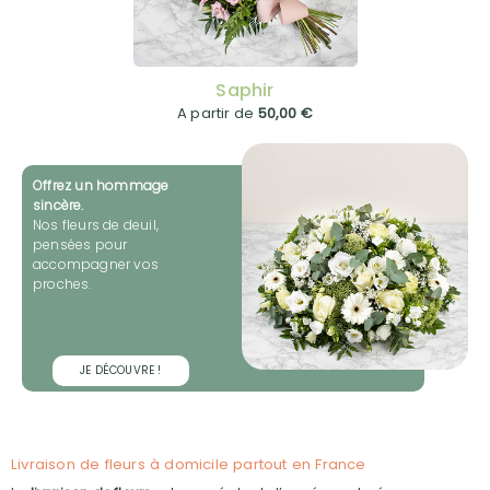
Saphir
A partir de
50,00 €
Offrez un hommage
sincère.
Nos fleurs de deuil,
pensées pour
accompagner vos
proches.
JE DÉCOUVRE !
Livraison de fleurs à domicile partout en France