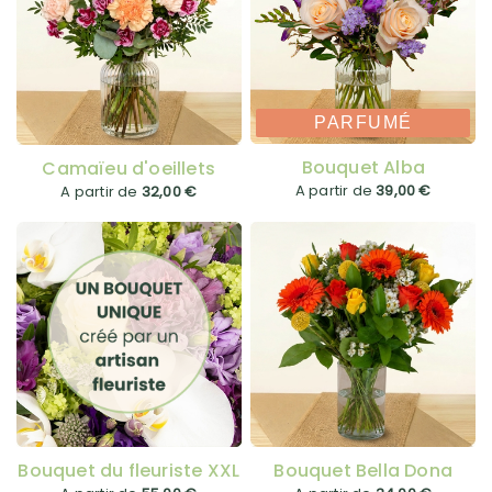
PARFUMÉ
Bouquet Alba
Camaïeu d'oeillets
A partir de
39,00 €
A partir de
32,00 €
Bouquet du fleuriste XXL
Bouquet Bella Dona