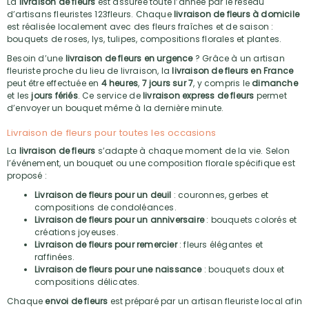
La
livraison de fleurs
est assurée toute l’année par le réseau
d’artisans fleuristes 123fleurs. Chaque
livraison de fleurs à domicile
est réalisée localement avec des fleurs fraîches et de saison :
bouquets de roses, lys, tulipes, compositions florales et plantes.
Besoin d’une
livraison de fleurs en urgence
? Grâce à un artisan
fleuriste proche du lieu de livraison, la
livraison de fleurs en France
peut être effectuée en
4 heures
,
7 jours sur 7
, y compris le
dimanche
et les
jours fériés
. Ce service de
livraison express de fleurs
permet
d’envoyer un bouquet même à la dernière minute.
Livraison de fleurs pour toutes les occasions
La
livraison de fleurs
s’adapte à chaque moment de la vie. Selon
l’événement, un bouquet ou une composition florale spécifique est
proposé :
Livraison de fleurs pour un deuil
: couronnes, gerbes et
compositions de condoléances.
Livraison de fleurs pour un anniversaire
: bouquets colorés et
créations joyeuses.
Livraison de fleurs pour remercier
: fleurs élégantes et
raffinées.
Livraison de fleurs pour une naissance
: bouquets doux et
compositions délicates.
Chaque
envoi de fleurs
est préparé par un artisan fleuriste local afin