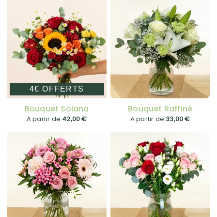
4€ OFFERTS
Bouquet Solana
Bouquet Raffiné
A partir de
42,00 €
A partir de
33,00 €