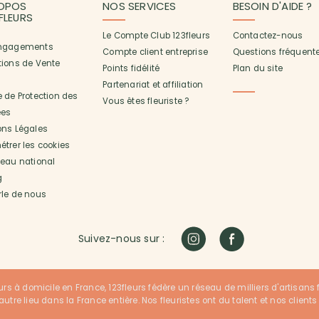
OPOS
NOS SERVICES
BESOIN D'AIDE ?
3FLEURS
Le Compte Club 123fleurs
Contactez-nous
ngagements
Compte client entreprise
Questions fréquent
tions de Vente
Points fidélité
Plan du site
Partenariat et affiliation
 de Protection des
Vous êtes fleuriste ?
es
ons Légales
trer les cookies
seau national
g
rle de nous
Suivez-nous sur :
urs à domicile en France, 123fleurs fédère un réseau de milliers d'artisans fle
utre lieu dans la France entière. Nos fleuristes ont du talent et nos clients 