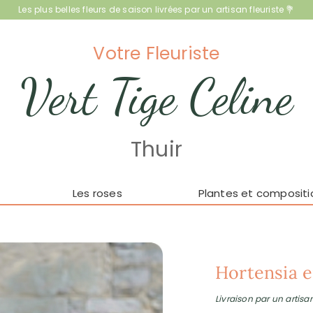
Les plus belles fleurs de saison livrées par un artisan fleuriste 💐
Votre Fleuriste
Vert Tige Celine
Thuir
Les roses
Plantes et compositi
Hortensia e
Livraison par un artisan