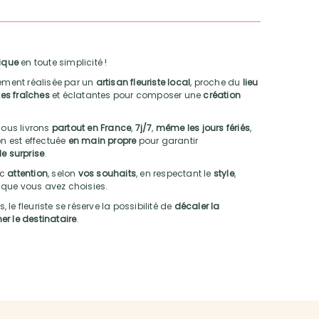
ique
en toute simplicité !
ment réalisée par un
artisan fleuriste local
, proche du
lieu
es fraîches
et éclatantes pour composer une
création
nous livrons
partout en France
,
7j/7
,
même les jours fériés
,
son est effectuée
en main propre
pour garantir
le surprise
.
ec
attention
, selon
vos souhaits
, en respectant le
style
,
que vous avez choisies.
le fleuriste se réserve la possibilité de
décaler la
er le destinataire
.