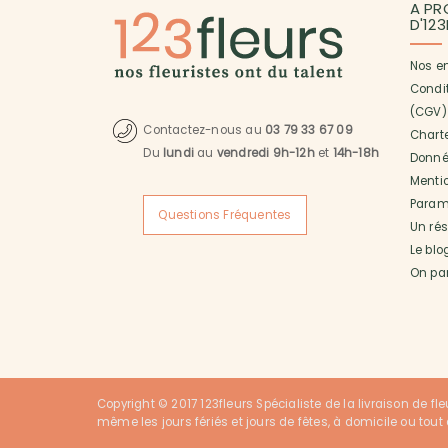
A PR
D'12
Nos e
Condi
(CGV)
Contactez-nous au
03 79 33 67 09
Charte
Du
lundi
au
vendredi 9h-12h
et
14h-18h
Donné
Menti
Paramé
Questions Fréquentes
Un ré
Le blo
On pa
Copyright © 2017 123fleurs Spécialiste de la livraison de fle
même les jours fériés et jours de fêtes, à domicile ou tout a