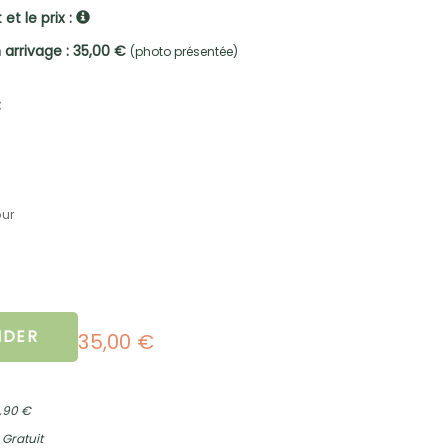
et le prix :
 arrivage : 35,00 €
(photo présentée)
:
our
DER
35,00 €
2,90 €
 Gratuit