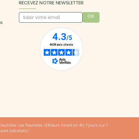
RECEVEZ NOTRE NEWSLETTER
OK
es
uristes. Les fleuristes 123fleurs livrent en 4h, 7 jours sur 7
sont satisfaits !