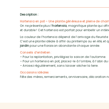
Description :
Hortensia en pot – Une plante généreuse et pleine de cha
On ne présente plus l’
hortensia
, magnifique plante qui offr
et durable ! Cet hortensia est parfait pour embellir un intér
La couleur de l’hortensia dépend de l’arrivage du fleuriste : 
C’est une plante idéale à offrir au printemps ou en été, et 
jardin
pour une floraison abondante chaque année.
Conseils d’entretien
:
– Pour la replantation, privilégiez la saison de l’automne.
– Pour un hortensia en pot, placez-le à l’ombre, à l’abri du s
– Arrosez régulièrement, sans laisser sécher la terre.
Occasions idéales
:
Fête des mères, remerciements, anniversaire, décoration nat