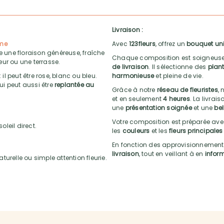
Livraison :
rme
Avec
123fleurs
, offrez un
bouquet un
e une floraison généreuse, fraîche
Chaque composition est soigneuse
ieur ou une terrasse.
de livraison
. Il sélectionne des
plant
il peut être rose, blanc ou bleu.
harmonieuse
et pleine de vie.
qui peut aussi être
replantée au
Grâce à notre
réseau de fleuristes
, 
et en seulement
4 heures
. La livrai
une
présentation soignée
et une
bel
Votre composition est préparée av
oleil direct.
les
couleurs
et les
fleurs principales
En fonction des approvisionnements, 
livraison
, tout en veillant à en
inform
urelle ou simple attention fleurie.