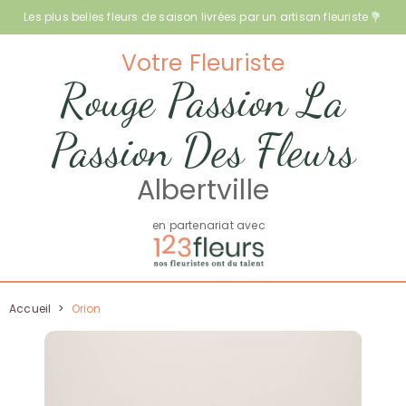
Les plus belles fleurs de saison livrées par un artisan fleuriste 💐
Votre Fleuriste
Rouge Passion La
Passion Des Fleurs
Albertville
en partenariat avec
Accueil
>
Orion