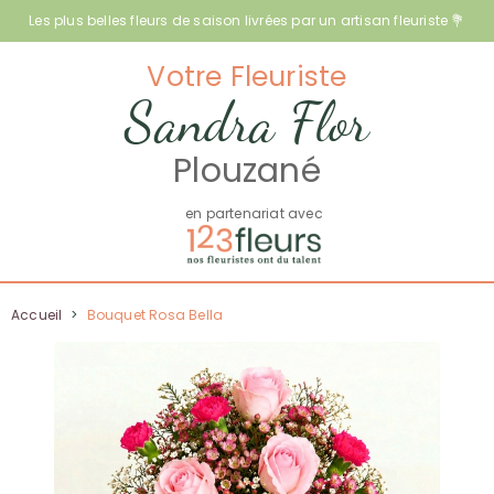
Les plus belles fleurs de saison livrées par un artisan fleuriste 💐
Votre Fleuriste
Sandra Flor
Plouzané
en partenariat avec
Accueil
>
Bouquet Rosa Bella