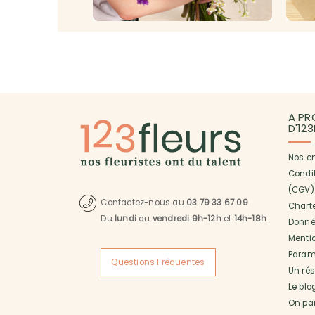
A PR
D'12
Nos e
Condi
(CGV)
Contactez-nous au
03 79 33 67 09
Charte
Du
lundi
au
vendredi 9h-12h
et
14h-18h
Donné
Menti
Paramé
Questions Fréquentes
Un ré
Le blo
On pa