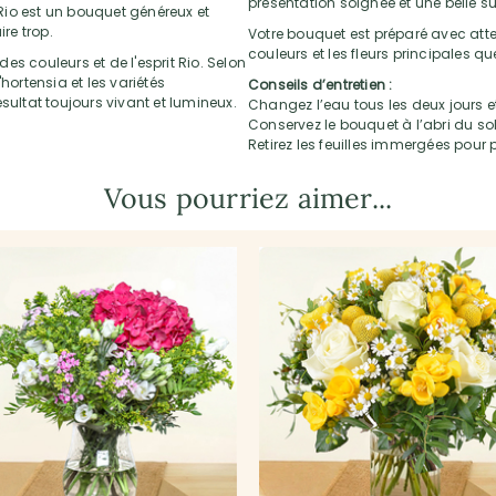
présentation soignée et une belle su
e Rio est un bouquet généreux et
re trop.
Votre bouquet est préparé avec atten
couleurs et les fleurs principales q
s couleurs et de l'esprit Rio. Selon
l'hortensia et les variétés
Conseils d’entretien :
ltat toujours vivant et lumineux.
Changez l’eau tous les deux jours et
Conservez le bouquet à l’abri du sol
Retirez les feuilles immergées pour p
Vous pourriez aimer...