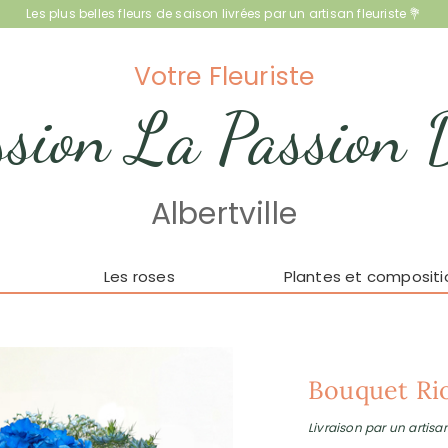
Les plus belles fleurs de saison livrées par un artisan fleuriste 💐
Votre Fleuriste
sion La Passion 
Albertville
Les roses
Plantes et compositi
Bouquet Ri
Livraison par un artisan