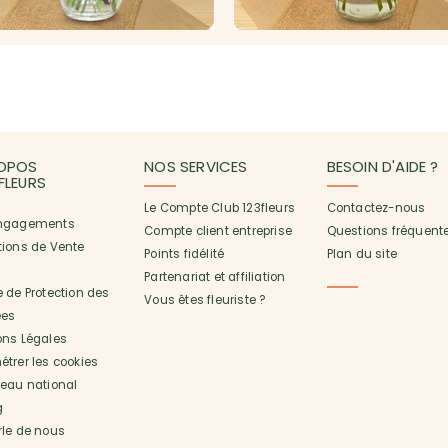
OPOS
NOS SERVICES
BESOIN D'AIDE ?
3FLEURS
Le Compte Club 123fleurs
Contactez-nous
ngagements
Compte client entreprise
Questions fréquent
tions de Vente
Points fidélité
Plan du site
Partenariat et affiliation
 de Protection des
Vous êtes fleuriste ?
es
ons Légales
trer les cookies
seau national
g
rle de nous