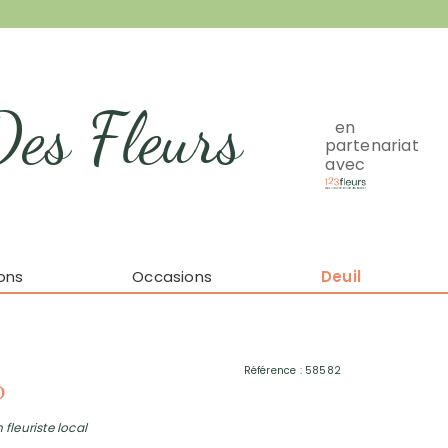
Des Fleurs
en
partenariat
avec
ons
Occasions
Deuil
Référence : 58582
o
 fleuriste local