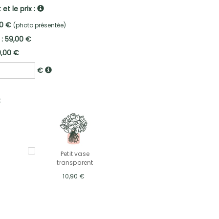
et le prix :
00 €
(photo présentée)
 : 59,00 €
9,00 €
€
:
Petit vase
transparent
10,90 €