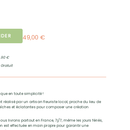
DER
49,00 €
2,90 €
 Gratuit
que en toute simplicité !
alisé par un artisan fleuriste local, proche du lieu de
 fraîches et éclatantes pour composer une création
ous livrons partout en France, 7j/7, même les jours fériés,
son est effectuée en main propre pour garantir une