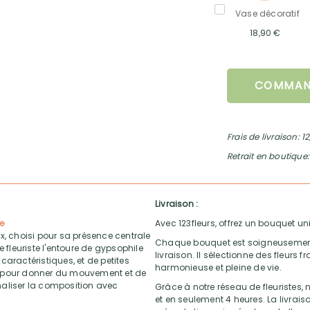
Vase décoratif
18,90 €
COMMAN
Frais de livraison: 1
Retrait en boutique:
Livraison :
ne
Avec 123fleurs, offrez un bouquet uni
x, choisi pour sa présence centrale
Chaque bouquet est soigneusement ré
 fleuriste l'entoure de gypsophile
livraison. Il sélectionne des fleurs
caractéristiques, et de petites
harmonieuse et pleine de vie.
 pour donner du mouvement et de
inaliser la composition avec
Grâce à notre réseau de fleuristes, n
et en seulement 4 heures. La livrai