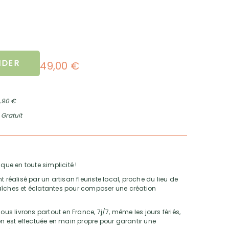
DER
49,00 €
2,90 €
 Gratuit
que en toute simplicité !
alisé par un artisan fleuriste local, proche du lieu de
 fraîches et éclatantes pour composer une création
ous livrons partout en France, 7j/7, même les jours fériés,
son est effectuée en main propre pour garantir une