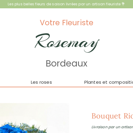
Les plus belles fleurs de saison livrées par un artisan fleuriste 💐
Votre Fleuriste
Rosemay
Bordeaux
Les roses
Plantes et compositi
Bouquet Ri
Livraison par un artisan