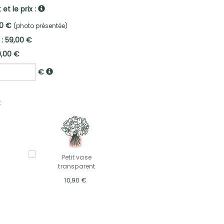
et le prix :
00 €
(photo présentée)
 : 59,00 €
9,00 €
€
:
Petit vase
transparent
10,90 €