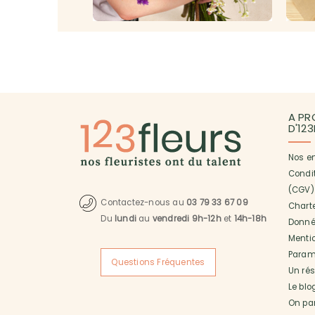
A PR
D'12
Nos e
Condi
(CGV)
Contactez-nous au
03 79 33 67 09
Charte
Du
lundi
au
vendredi 9h-12h
et
14h-18h
Donné
Menti
Paramé
Questions Fréquentes
Un ré
Le blo
On pa