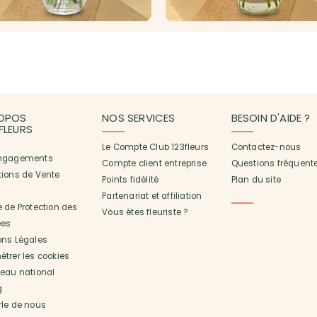
OPOS
NOS SERVICES
BESOIN D'AIDE ?
3FLEURS
Le Compte Club 123fleurs
Contactez-nous
ngagements
Compte client entreprise
Questions fréquent
tions de Vente
Points fidélité
Plan du site
Partenariat et affiliation
 de Protection des
Vous êtes fleuriste ?
es
ons Légales
trer les cookies
seau national
g
rle de nous