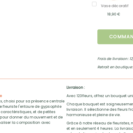
Vase décoratif
18,90 €
COMMAN
Frais de livraison: 1
Retrait en boutique:
Livraison :
ne
Avec 123fleurs, offrez un bouquet uni
x, choisi pour sa présence centrale
Chaque bouquet est soigneusement ré
 fleuriste l'entoure de gypsophile
livraison. Il sélectionne des fleurs
caractéristiques, et de petites
harmonieuse et pleine de vie.
 pour donner du mouvement et de
inaliser la composition avec
Grâce à notre réseau de fleuristes, n
et en seulement 4 heures. La livrai