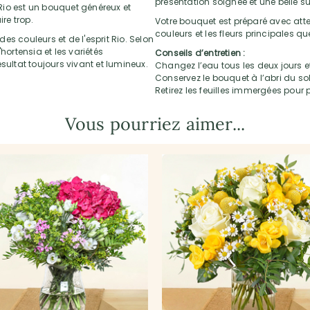
présentation soignée et une belle su
e Rio est un bouquet généreux et
re trop.
Votre bouquet est préparé avec atten
couleurs et les fleurs principales q
s couleurs et de l'esprit Rio. Selon
l'hortensia et les variétés
Conseils d’entretien :
ltat toujours vivant et lumineux.
Changez l’eau tous les deux jours et
Conservez le bouquet à l’abri du sol
Retirez les feuilles immergées pour p
Vous pourriez aimer...