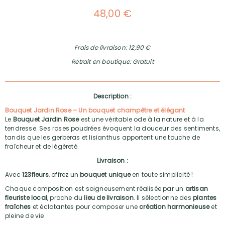
48,00 €
Frais de livraison: 12,90 €
Retrait en boutique: Gratuit
Description :
Bouquet
Jardin Rose – Un bouquet champêtre et élégant
Le
Bouquet Jardin Rose
est une véritable ode à la nature et à la
tendresse. Ses roses poudrées évoquent la douceur des sentiments,
tandis que les gerberas et lisianthus apportent une touche de
fraîcheur et de légèreté.
Livraison :
Avec
123fleurs
, offrez un
bouquet unique
en toute simplicité !
Chaque composition est soigneusement réalisée par un
artisan
fleuriste local
, proche du
lieu de livraison
. Il sélectionne des
plantes
fraîches
et éclatantes pour composer une
création harmonieuse
et
pleine de vie.