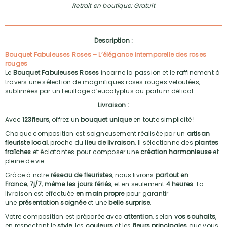
Retrait en boutique: Gratuit
Description :
Bouquet Fabuleuses Roses – L’élégance intemporelle des roses
rouges
Le
Bouquet Fabuleuses Roses
incarne la passion et le raffinement à
travers une sélection de magnifiques roses rouges veloutées,
sublimées par un feuillage d’eucalyptus au parfum délicat.
Livraison :
Avec
123fleurs
, offrez un
bouquet unique
en toute simplicité !
Chaque composition est soigneusement réalisée par un
artisan
fleuriste local
, proche du
lieu de livraison
. Il sélectionne des
plantes
fraîches
et éclatantes pour composer une
création harmonieuse
et
pleine de vie.
Grâce à notre
réseau de fleuristes
, nous livrons
partout en
France
,
7j/7
,
même les jours fériés
, et en seulement
4 heures
. La
livraison est effectuée
en main propre
pour garantir
une
présentation soignée
et une
belle surprise
.
Votre composition est préparée avec
attention
, selon
vos souhaits
,
en respectant le
style
, les
couleurs
et les
fleurs principales
que vous