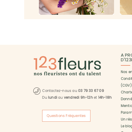
A PR
D'12
Nos e
Condi
(CGV)
Contactez-nous au
03 79 33 67 09
Charte
Du
lundi
au
vendredi 9h-12h
et
14h-18h
Donné
Menti
Paramé
Questions Fréquentes
Un ré
Le blo