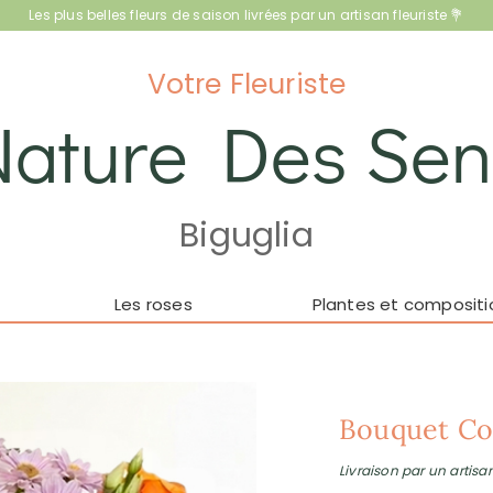
Les plus belles fleurs de saison livrées par un artisan fleuriste 💐
Votre Fleuriste
Nature Des Sen
Biguglia
Les roses
Plantes et compositi
Bouquet Co
Livraison par un artisan