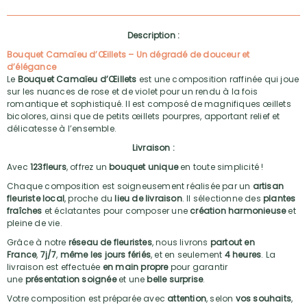
Description :
Bouquet Camaïeu d’Œillets – Un dégradé de douceur et
d’élégance
Le
Bouquet Camaïeu d’Œillets
est une composition raffinée qui joue
sur les nuances de rose et de violet pour un rendu à la fois
romantique et sophistiqué. Il est composé de magnifiques œillets
bicolores, ainsi que de petits œillets pourpres, apportant relief et
délicatesse à l’ensemble.
Livraison :
Avec
123fleurs
, offrez un
bouquet unique
en toute simplicité !
Chaque composition est soigneusement réalisée par un
artisan
fleuriste local
, proche du
lieu de livraison
. Il sélectionne des
plantes
fraîches
et éclatantes pour composer une
création harmonieuse
et
pleine de vie.
Grâce à notre
réseau de fleuristes
, nous livrons
partout en
France
,
7j/7
,
même les jours fériés
, et en seulement
4 heures
. La
livraison est effectuée
en main propre
pour garantir
une
présentation soignée
et une
belle surprise
.
Votre composition est préparée avec
attention
, selon
vos souhaits
,