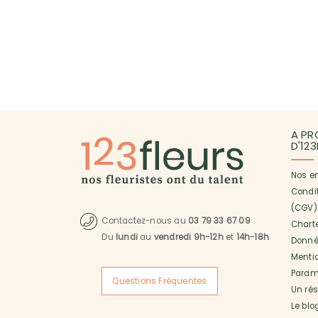
A PR
D'12
Nos e
Condi
(CGV)
Contactez-nous au
03 79 33 67 09
Charte
Du
lundi
au
vendredi 9h-12h
et
14h-18h
Donné
Menti
Paramé
Questions Fréquentes
Un ré
Le blo