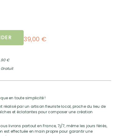
DER
39,00 €
2,90 €
 Gratuit
que en toute simplicité !
alisé par un artisan fleuriste local, proche du lieu de
 fraîches et éclatantes pour composer une création
ous livrons partout en France, 7j/7, même les jours fériés,
son est effectuée en main propre pour garantir une