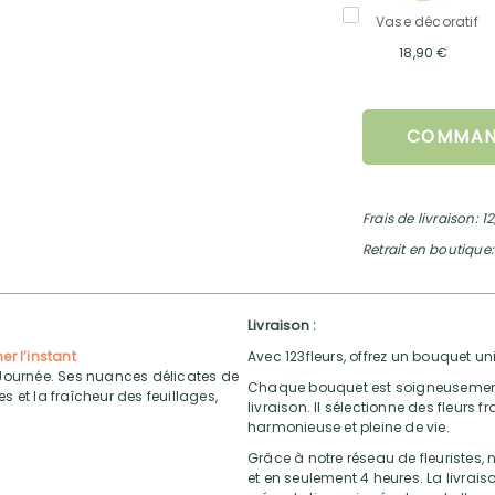
Vase décoratif
18,90 €
COMMAN
Frais de livraison: 1
Retrait en boutique:
Livraison :
r l’instant
Avec 123fleurs, offrez un bouquet uni
 Journée. Ses nuances délicates de
Chaque bouquet est soigneusement ré
es et la fraîcheur des feuillages,
livraison. Il sélectionne des fleurs
harmonieuse et pleine de vie.
Grâce à notre réseau de fleuristes, n
et en seulement 4 heures. La livrai