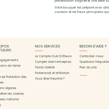
présentation soignée et une belle su
Votre bouquet est préparé avec atten
couleurs et les fleurs principales q
OPOS
NOS SERVICES
BESOIN D'AIDE ?
3FLEURS
Le Compte Club 123fleurs
Contactez-nous
ngagements
Compte client entreprise
Questions fréquent
tions de Vente
Points fidélité
Plan du site
Partenariat et affiliation
 de Protection des
Vous êtes fleuriste ?
es
ons Légales
trer les cookies
seau national
g