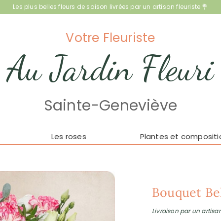
Les plus belles fleurs de saison livrées par un artisan fleuriste 💐
Votre Fleuriste
Au Jardin Fleuri
Sainte-Geneviève
Les roses
Plantes et compositi
Bouquet Bel
Livraison par un artisan