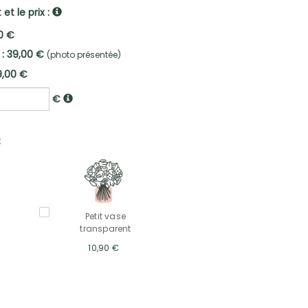
et le prix :
0 €
 : 39,00 €
(photo présentée)
9,00 €
€
:
Petit vase
transparent
10,90 €